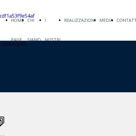
HOME
CHI
I
REALIZZAZIONI
MEDIA
CONTATT
PAGE
SIAMO
NOSTRI
SERVIZI