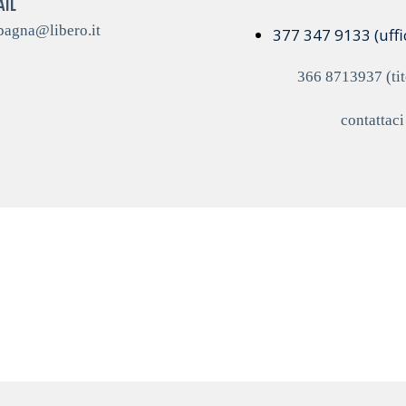
AIL
pagna@libero.it
377 347 9133 (uffic
366 8713937 (tit
contattac